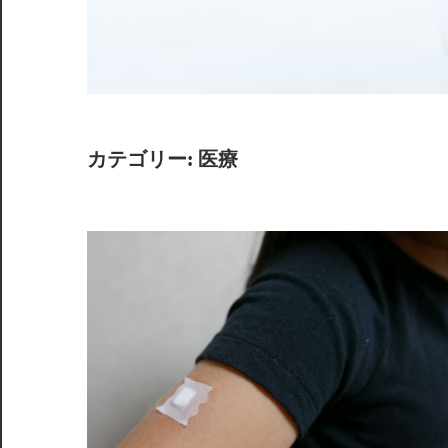
験
し
よ
う！
カテゴリー:
医療