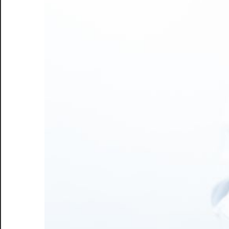
専
門
家
に
よ
る
最
適
な
ケ
ア
を
渋
谷
で
体