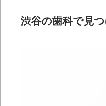
コ
ン
テ
渋谷の歯科で見つ
ン
ツ
あ
へ
な
ス
た
キ
の
ッ
笑
プ
顔
を
輝
か
せ
る、