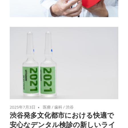
せ
る、
専
門
家
に
よ
る
最
適
な
ケ
ア
2025年7月3日
医療
/
歯科
/
渋谷
を
渋谷発多文化都市における快適で
渋
安心なデンタル検診の新しいライ
谷