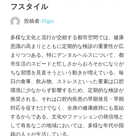
フスタイル
で
体
投稿者:
Eligio
験
し
多様な文化と流行が交錯する都市空間では、健康
よ
意識の高まりとともに定期的な検診の重要性が広
う！
まりつつある。
特にデンタルヘルスについて、都
市生活のスピードと忙しさからおろそかになりが
ちな習慣を見直そうという動きが増えている。毎
日の食事、飲み物、ストレスといった要素は口腔
環境に少なからず影響するため、定期的な検診が
推奨される。それは口腔内疾患の早期発見・早期
対応を促すだけでなく、全身の健康維持にも直結
するからである。文化やファッションの発信地と
して有名なこの地域においては、多様な年代や国
籍の人々が生活している。