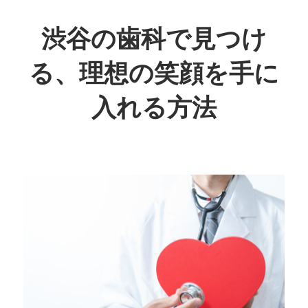
コ
ン
渋谷の歯科で見つけ
テ
る、理想の笑顔を手に
ン
ツ
入れる方法
へ
ス
あ
キ
な
ッ
た
プ
の
笑
顔
を
輝
か