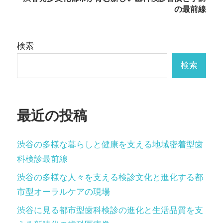
の最前線
ビ
ゲ
検索
ー
検索
シ
ョ
ン
最近の投稿
渋谷の多様な暮らしと健康を支える地域密着型歯
科検診最前線
渋谷の多様な人々を支える検診文化と進化する都
市型オーラルケアの現場
渋谷に見る都市型歯科検診の進化と生活品質を支