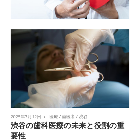
せ
る、
専
門
家
に
よ
る
最
適
な
ケ
ア
2025年3月12日
医療
/
歯医者
/
渋谷
を
渋谷の歯科医療の未来と役割の重
渋
要性
谷