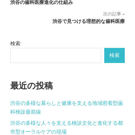
渋谷の歯科医療進化の仕組み
稿
次の記事
ナ
渋谷で見つける理想的な歯科医療
ビ
ゲ
検索
ー
検索
シ
ョ
最近の投稿
ン
渋谷の多様な暮らしと健康を支える地域密着型歯
科検診最前線
渋谷の多様な人々を支える検診文化と進化する都
市型オーラルケアの現場