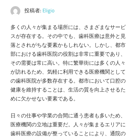
で
投稿者:
Eligio
体
験
多くの人々が集まる場所には、さまざまなサービ
し
スが存在する。
その中でも、歯科医療は意外と見
よ
落とされがちな要素かもしれない。しかし、都市
う！
部における歯科医院の役割は非常に重要であり、
その需要は常に高い。特に繁華街には多くの人々
が訪れるため、気軽に利用できる医療機関として
の歯科医院が多数存在する。都市において口腔の
健康を維持することは、生活の質を向上させるた
めに欠かせない要素である。
日々の仕事や学業の合間に通う患者も多いため、
医療機関の立地は重要だ。人々が集まるエリアに
歯科医療の設備が整っていることにより、通院の