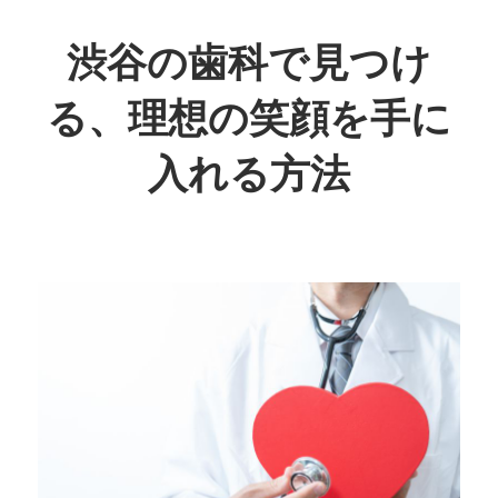
コ
ン
渋谷の歯科で見つけ
テ
る、理想の笑顔を手に
ン
ツ
入れる方法
へ
ス
あ
キ
な
ッ
た
プ
の
笑
顔
を
輝
か